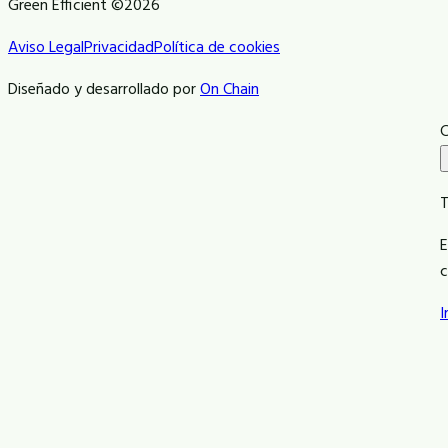
Green Efficient ©2026
Aviso Legal
Privacidad
Política de cookies
Diseñado y desarrollado por
On Chain
C
T
E
c
I